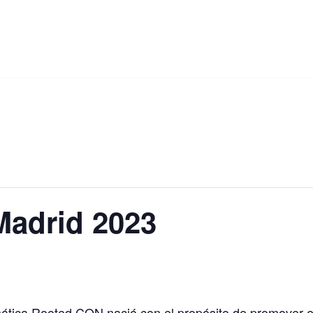
adrid 2023
mática Rooted CON nació con el propósito de promover e