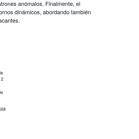
atrones anómalos. Finalmente, el
entornos dinámicos, abordando también
tacantes.
de
12
de
koa