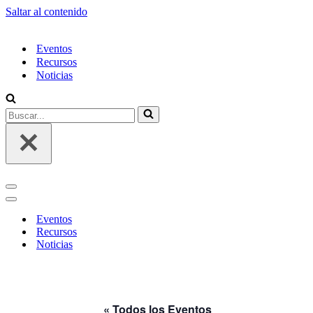
Saltar al contenido
Eventos
Recursos
Noticias
Buscar...
Menú
de
Menú
navegación
de
Eventos
navegación
Recursos
Noticias
« Todos los Eventos