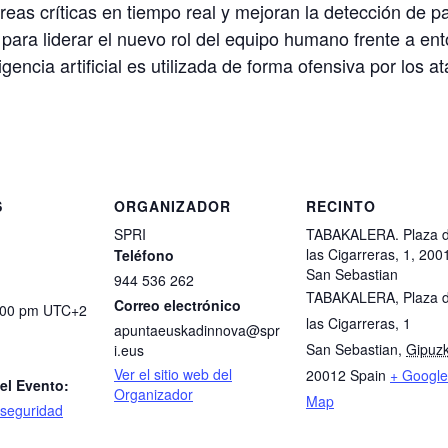
reas críticas en tiempo real y mejoran la detección de p
s para liderar el nuevo rol del equipo humano frente a 
gencia artificial es utilizada de forma ofensiva por los a
S
ORGANIZADOR
RECINTO
SPRI
TABAKALERA. Plaza 
las Cigarreras, 1, 200
Teléfono
San Sebastian
944 536 262
TABAKALERA, Plaza 
Correo electrónico
1:00 pm
UTC+2
las Cigarreras, 1
apuntaeuskadinnova@spr
San Sebastian
,
Gipuz
i.eus
Ver el sitio web del
20012
Spain
+ Google
el Evento:
Organizador
Map
rseguridad