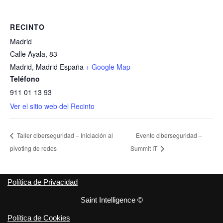
RECINTO
Madrid
Calle Ayala, 83
Madrid
,
Madrid
España
+ Google Map
Teléfono
911 01 13 93
Ver el sitio web del Recinto
Taller ciberseguridad – Iniciación al
Evento ciberseguridad –
pivoting de redes
Summit IT
Política de Privacidad
Saint Intelligence ©
Política de Cookies