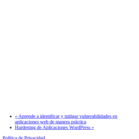
«
Aprende a identificar y mitigar vulnerabilidades en
aplicaciones web de manera práctica
Hardening de Aplicaciones WordPress
»
Política de Privacidad