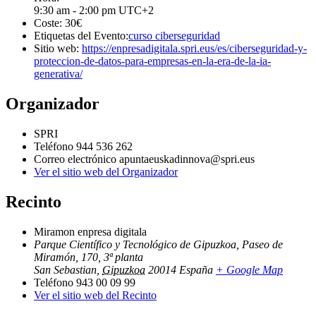
9:30 am - 2:00 pm
UTC+2
Coste:
30€
Etiquetas del Evento:
curso ciberseguridad
Sitio web:
https://enpresadigitala.spri.eus/es/ciberseguridad-y-
proteccion-de-datos-para-empresas-en-la-era-de-la-ia-
generativa/
Organizador
SPRI
Teléfono
944 536 262
Correo electrónico
apuntaeuskadinnova@spri.eus
Ver el sitio web del Organizador
Recinto
Miramon enpresa digitala
Parque Científico y Tecnológico de Gipuzkoa, Paseo de
Miramón, 170, 3ª planta
San Sebastian
,
Gipuzkoa
20014
España
+ Google Map
Teléfono
943 00 09 99
Ver el sitio web del Recinto