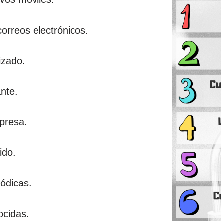
correos electrónicos.
lizado.
ante.
mpresa.
ido.
iódicas.
ocidas.