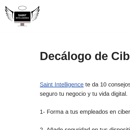
Saltar
al
contenido
Decálogo de Cib
Saint Intelligence
te da 10 consejo
seguro tu negocio y tu vida digital.
1- Forma a tus empleados en cibe
2- Añade seguridad en tus disposit